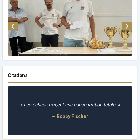
❮
❯
Citations
« La tactique, c'est savoir quoi faire quand il y a
quelque chose à faire ; la stratégie, c'est savoir quoi
faire quand il n'y a rien à faire. »
— Savielly Tartakover