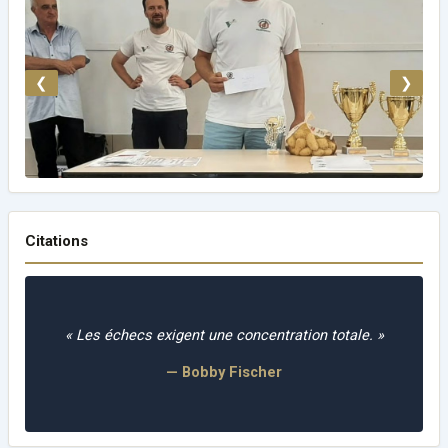
❮
❯
Citations
« La tactique, c'est savoir quoi faire quand il y a
quelque chose à faire ; la stratégie, c'est savoir quoi
faire quand il n'y a rien à faire. »
— Savielly Tartakover